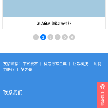
液态金属电磁屏蔽材料
1
2
3
4
5
6
友情链接：
中宣液态
丨
科威液态金属
丨
巨晶科技
丨
迈特
力医疗
丨
梦之墨
在
联系我们
线
客
服