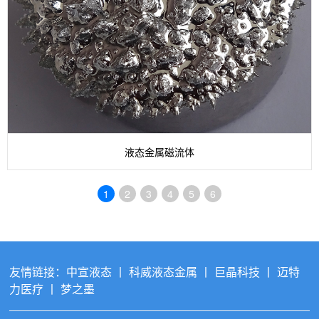
液态金属磁流体
1
2
3
4
5
6
友情链接：
中宣液态
丨
科威液态金属
丨
巨晶科技
丨
迈特
力医疗
丨
梦之墨