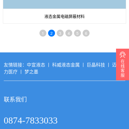
液态金属电磁屏蔽材料
1
2
3
4
5
6
在
友情链接：
中宣液态
丨
科威液态金属
丨
巨晶科技
丨
迈特
线
客
力医疗
丨
梦之墨
服
联系我们
0874-7833033