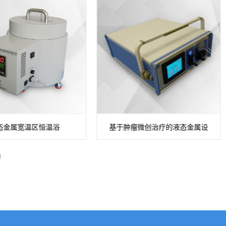
态金属宽温区恒温浴
基于肿瘤微创治疗的液态金属设
备消融系统