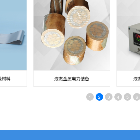
蔽材料
液态金属电力装备
液
1
2
3
4
5
6