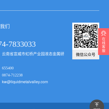
我们
在
74-7833033
线
客
服
微信公众号
：云南省宣威市虹桥产业园液态金属研
655400
874-712238
：
kw@liquidmetalvalley.com