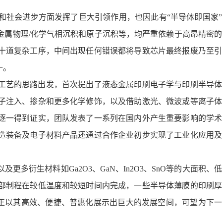
社会进步方面发挥了巨大引领作用，也因此有“半导体即国家”
金属物理/化学气相沉积和原子沉积等，均严重依赖于高昂精密的
十道复杂工序，中间出现任何错误都将导致芯片最终报废乃至引
一。
工艺的思路出发，首次提出了液态金属印刷电子学与印刷半导体
子注入、掺杂和更多化学修饰，以及借助激光、微波或等离子体
逐一得到证实，团队发表了一系列在国内外产生重要影响的学术
造装备及电子材料产品还通过合作企业初步实现了工业化应用及
生材料如Ga2O3、GaN、In2O3、SnO等的大面积、低
部制程在较低温度和较短时间内完成，一些半导体薄膜的印刷厚
，正以其高效、便捷、普惠化展示出巨大的发展空间，可望为下一