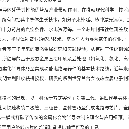
学术著作，填补了相应文献空白。
体凭借其性能优势及产业带动作用，在推动现代科学、技术和
乎所有的经典半导体生长技术，如分子束外延、脉冲激光沉积、
和十分苛刻的真空条件、水电资源等。一个芯片制程往往涵盖数
因素，半导体制造业始终是技术、资本与人力最为密集的行业之
作者基于多年来的液态金属研究和实践经验，从有别于传统刻蚀
，所倡导的基于液态金属直接印刷及后处理（如氧化、氮化、离
图案化半导体乃至集成功能电路与器件的基本技术路线，近年来
发明专利陆续获得授权，研发的系列世界首台套液态金属电子制
的出现，以一种崭新方式实现了对第三代、第四代半导体以及更多衍
此可快速构筑二极管、三极管、晶体管乃至集成电路与芯片，全
，这一模式打破了传统的金属化合物半导体制造理念与应用瓶颈
乃至用户终端芯片的普适制造提供触手可及的工具。