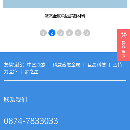
液态金属电磁屏蔽材料
1
2
3
4
5
6
在
线
客
服
友情链接：
中宣液态
丨
科威液态金属
丨
巨晶科技
丨
迈特
力医疗
丨
梦之墨
联系我们
0874-7833033