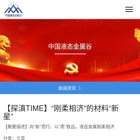
中国液态金属谷
新闻资讯

【探滇TIME】“刚柔相济”的材料“新
星”
【概要描述】
向“新”而行，以“质”致远。液态金属刚柔相济
分类：
文章