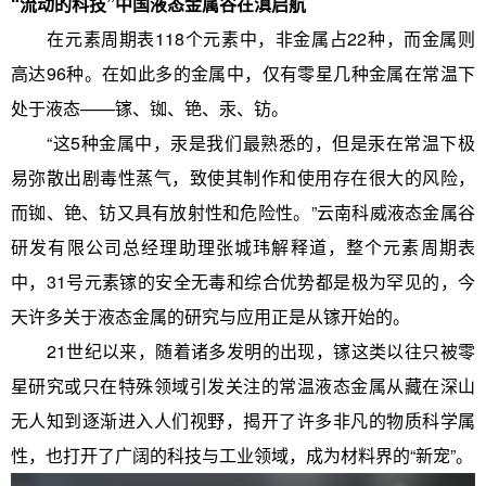
“流动的科技”中国液态金属谷在滇启航
在元素周期表118个元素中，非金属占22种，而金属则
高达96种。在如此多的金属中，仅有零星几种金属在常温下
处于液态——镓、铷、铯、汞、钫。
“这5种金属中，汞是我们最熟悉的，但是汞在常温下极
易弥散出剧毒性蒸气，致使其制作和使用存在很大的风险，
而铷、铯、钫又具有放射性和危险性。”云南科威液态金属谷
研发有限公司总经理助理张城玮解释道，整个元素周期表
中，31号元素镓的安全无毒和综合优势都是极为罕见的，今
天许多关于液态金属的研究与应用正是从镓开始的。
21世纪以来，随着诸多发明的出现，镓这类以往只被零
星研究或只在特殊领域引发关注的常温液态金属从藏在深山
无人知到逐渐进入人们视野，揭开了许多非凡的物质科学属
性，也打开了广阔的科技与工业领域，成为材料界的“新宠”。