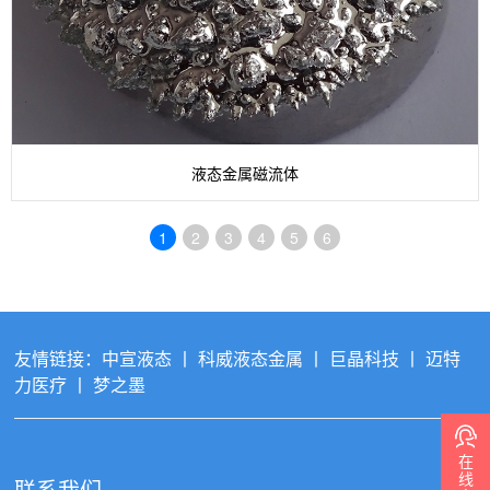
液态金属磁流体
1
2
3
4
5
6
友情链接：
中宣液态
丨
科威液态金属
丨
巨晶科技
丨
迈特
力医疗
丨
梦之墨
在
线