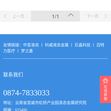
1/1
上一页
下一页
友情链接：
中宣液态
丨
科威液态金属
丨
巨晶科技
丨
迈特
力医疗
丨
梦之墨
联系我们
在
线
0874-7833033
客
服
地址：云南省宣威市虹桥产业园液态金属研究院
邮编：655400