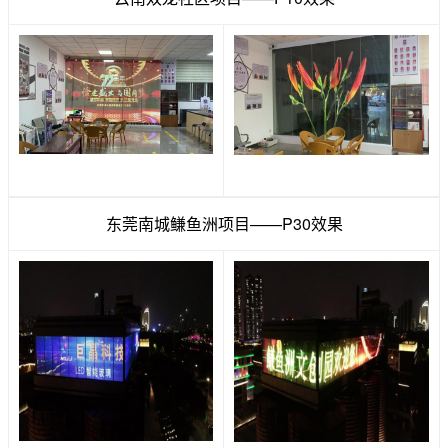
东莞南城鳒鱼洲项目——P30效果