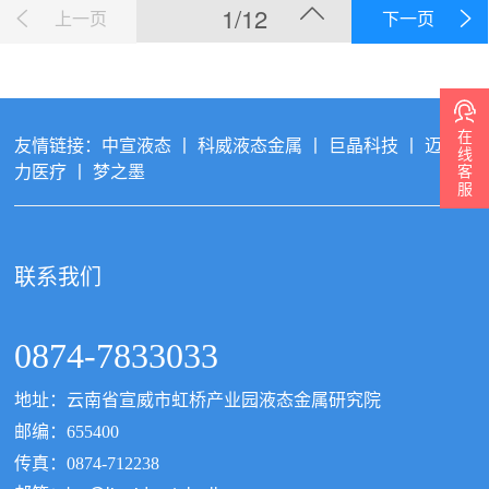
1/12
上一页
下一页
在
友情链接：
中宣液态
丨
科威液态金属
丨
巨晶科技
丨
迈特
线
力医疗
丨
梦之墨
客
服
联系我们
0874-7833033
地址：云南省宣威市虹桥产业园液态金属研究院
邮编：655400
传真：0874-712238