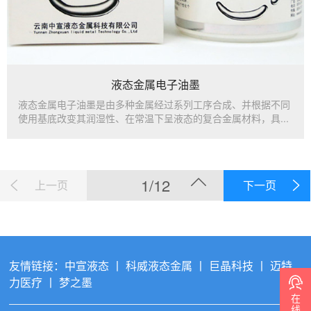
液态金属电子油墨
液态金属电子油墨是由多种金属经过系列工序合成、并根据不同
使用基底改变其润湿性、在常温下呈液态的复合金属材料，具...
1/12
上一页
下一页
友情链接：
中宣液态
丨
科威液态金属
丨
巨晶科技
丨
迈特
力医疗
丨
梦之墨
在
线