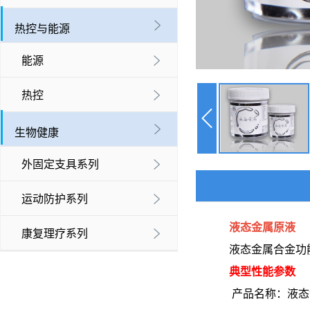

热控与能源
能源

热控


生物健康
外固定支具系列

运动防护系列

液态金属原液
康复理疗系列

液态金属合金功能
典型性能参数
产品名称：液态