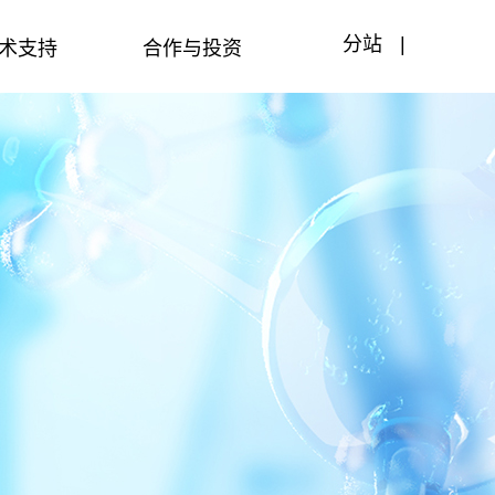
术支持
合作与投资
分站
|