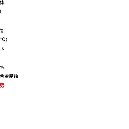
体
3
g
·℃)
·s
%
合金腐蚀
势