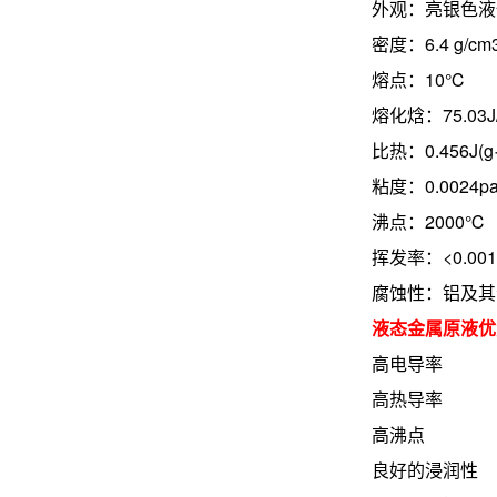
外观：亮银色液
密度：6.4 g/cm
熔点：10℃
熔化焓：75.03J/
比热：0.456J(g
粘度：0.0024pa
沸点：2000℃
挥发率：<0.001
腐蚀性：铝及其
液态金属原液优
高电导率
高热导率
高沸点
良好的浸润性