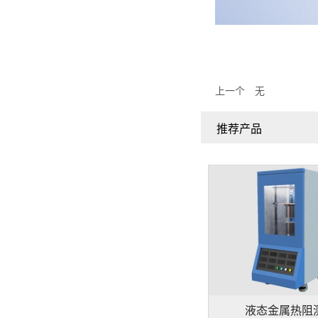
上一个
无
推荐产品
液态金属热阻