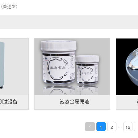
（普通型）
测试设备
液态金属原液
1
2
12
…