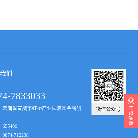
我们
74-7833033
在
微信公众号
：云南省宣威市虹桥产业园液态金属研
线
客
服
655400
874-712238